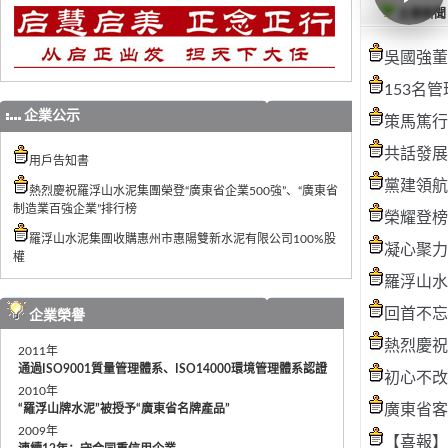
企業新聞
吳國強董
153名
企業公示
策馬篤行
共話發展
用戶告知書
黨建領航
熱烈慶祝羅浮山水泥集團榮登“廣東省企業500強”、“廣東省
制造業百強企業”排行榜
榮耀登榜
羅浮山水泥集團收購惠州市惠陽雙新水泥有限公司100%股
凝心聚力
權
羅浮山水
回首不忘
企業榮譽
熱烈慶祝
2011年
通過ISO9001質量管理體系、ISO14000環境管理體系認證
初心不改
2010年
廣東省客
“羅浮山牌水泥”被授予“廣東省名牌產品”
2009年
【喜報】