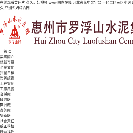
在线观看黄色片-久久少妇视频-www.四虎在线-河北彩花中文字幕-一区二区三区小
久-亚洲少妇综合网
首 頁
集團簡介
總裁寄語
企業文化
質量目標
資質認證
工程案例
工廠風貌
寶湖廠
國強廠
園洲廠
泰美廠
雙新廠
社會責任
啟正學校
聯系我們