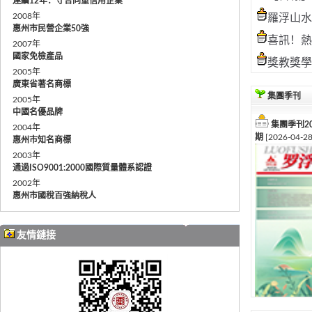
連續12年：守合同重信用企業
2008年
羅浮山水
惠州市民營企業50強
喜訊！熱
2007年
國家免檢產品
獎教獎學
2005年
廣東省著名商標
集團季刊
2005年
中國名優品牌
集團季刊20
2004年
期
[2026-04-28
惠州市知名商標
2003年
通過ISO9001:2000國際質量體系認證
2002年
惠州市國稅百強納稅人
友情鏈接