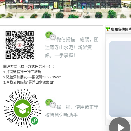
集團宣傳短
微信掃描二維碼，關
注羅浮山水泥！新鮮資
訊，一手掌握！
關注方式（以下方式任選其一）：
1.打開微信掃一掃二維碼
2.微信添加朋友----搜號碼“LFSSNWX”
3.查找公共賬號“羅浮山水泥集團”
掃一掃，使用啟正學
校智慧迎新助手！